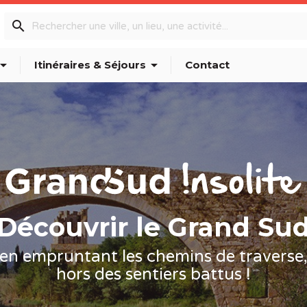
search
w_drop_down
arrow_drop_down
Itinéraires & Séjours
Contact
Découvrir le Grand Su
en empruntant les chemins de traverse
hors des sentiers battus !