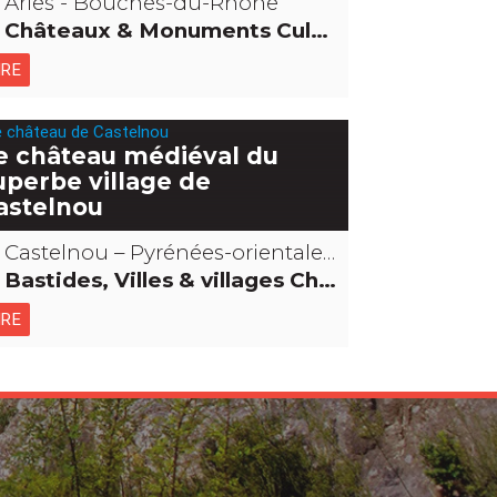
Arles - Bouches-du-Rhône
Châteaux & Monuments Cultes religieux, mystiques & païens Archéologie et vieilles pierres
IRE
e château médiéval du
uperbe village de
astelnou
Castelnou – Pyrénées-orientales
Bastides, Villes & villages Châteaux & Monuments
IRE
.