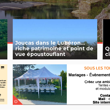
Joucas dans le Lubéron...
-
riche patrimoine et point de
Q
vue époustouflant
c
info_outline