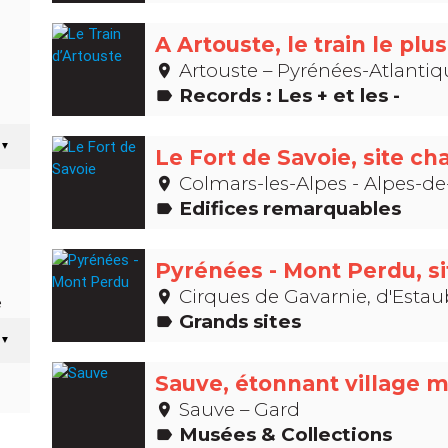
A Artouste, le train le pl
Artouste – Pyrénées-Atlantiq
place
Records : Les + et les -
label
▼
Le Fort de Savoie, site cha
Colmars-les-Alpes - Alpes-d
place
Edifices remarquables
label
Cirques de Gavarnie, d'Estaubé et de Troumouse,
place
e
Grands sites
label
▼
Sauve, étonnant village 
Sauve – Gard
place
Musées & Collections
label