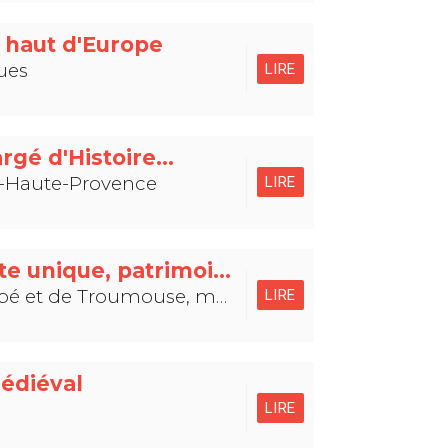
us haut d'Europe
ues
LIRE
rgé d'Histoire...
e-Haute-Provence
LIRE
Pyrénées - Mont Perdu, site unique, patrimoine mondial de l’Unesco
 muraille de Barroude - Hautes-Pyrénées
LIRE
médiéval
LIRE