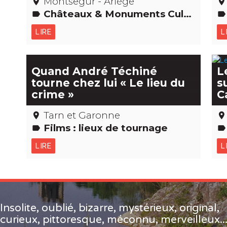
Montsegur - Ariège
place
place
Châteaux & Monuments Cultes religieux, mystiques & païens Pays cathare
label
label
LIRE
L
Quand André Téchiné
L
tourne chez lui « Le lieu du
s
crime »
C
Tarn et Garonne
place
place
Films : lieux de tournage
label
label
LIRE
L
Insolite, oublié, bizarre, mystérieux, original,
curieux, pittoresque, méconnu, merveilleux..