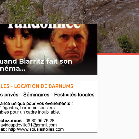
uand Biarritz fait son
inéma...