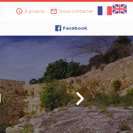
info_outline
mail_outline
À propos
Nous contacter
Facebook
d
,
keyboard_arrow_right